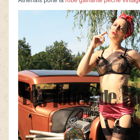
AthénaIs porte la
robe gainante pèche vintag