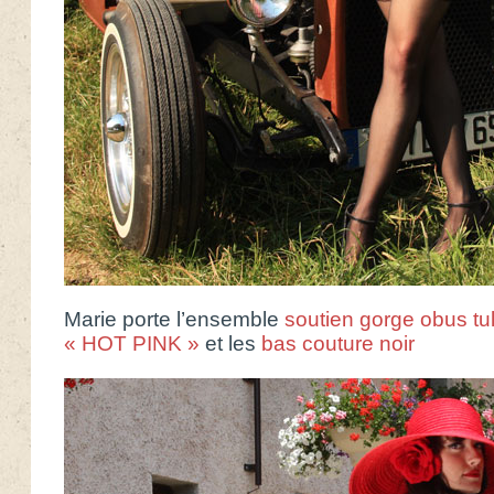
Marie porte l’ensemble
soutien gorge obus tul
« HOT PINK »
et les
bas couture noir