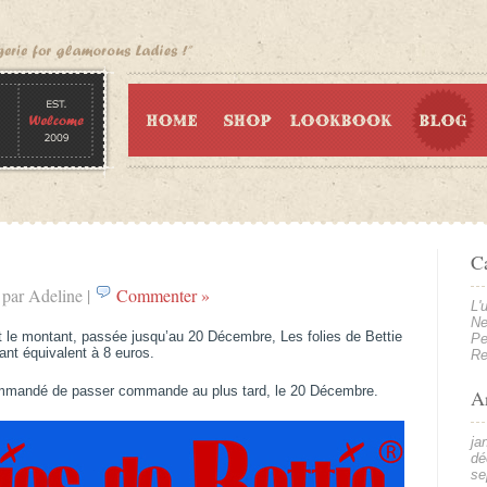
C
 par Adeline |
Commenter »
L'
Ne
 le montant, passée jusqu’au 20 Décembre, Les folies de Bettie
Pe
tant équivalent à 8 euros.
R
ecommandé de passer commande au plus tard, le 20 Décembre.
A
ja
dé
se