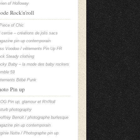
vien of Holloway
ode Rock'n'roll
Piece of Chic
li cerise – créations de jolis sacs
gazine pin up contemporain
ss Voodoo / vêtements Pin Up FR
ck Steady clothing
cky Baby – la mode des baby rockers
mble 59
tements Bébé Punk
hoto Pin up
OG Pin up, glamour et R'n'Roll
sturb photography
offrey Benoit / photographe burlesque
gazine pin up contemporain
rginie Notte / Photographe pin up