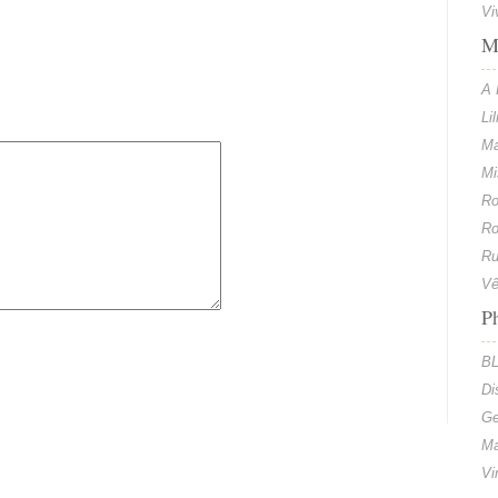
Vi
M
A 
Li
Ma
Mi
Ro
Ro
Ru
Vê
P
BL
Di
Ge
Ma
Vi