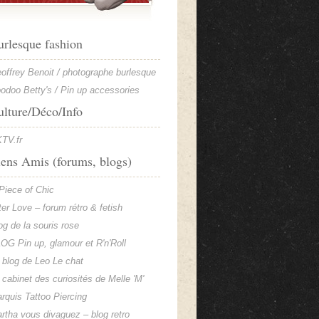
urlesque fashion
offrey Benoit / photographe burlesque
odoo Betty's / Pin up accessories
ulture/Déco/Info
TV.fr
iens Amis (forums, blogs)
Piece of Chic
ter Love – forum rétro & fetish
og de la souris rose
OG Pin up, glamour et R'n'Roll
 blog de Leo Le chat
 cabinet des curiosités de Melle 'M'
rquis Tattoo Piercing
rtha vous divaguez – blog retro