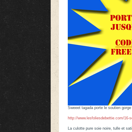
Sweeet tagada porte le soutien gorge 
http://www.lesfoliesdebettie.com/16-s
La culotte pure soie noire, tulle et sa