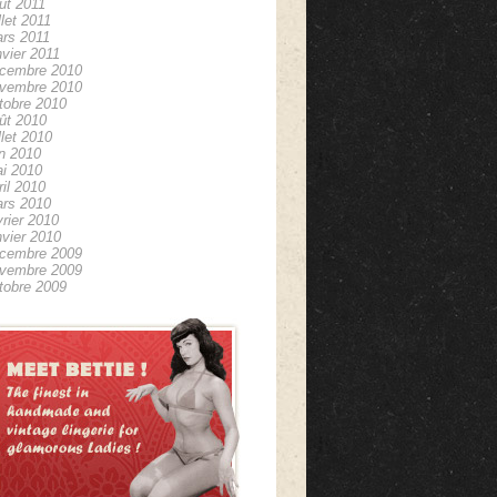
ût 2011
illet 2011
rs 2011
nvier 2011
cembre 2010
vembre 2010
tobre 2010
ût 2010
illet 2010
in 2010
i 2010
ril 2010
rs 2010
vrier 2010
nvier 2010
cembre 2009
vembre 2009
tobre 2009