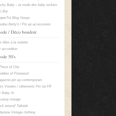
cky Baby – la mode des baby rockers
ki Bar
pperTnt Blog Vespa
odoo Betty's / Pin up accessories
ode / Déco boudoir
s filles à la violette
 accordéon
ode 50's
Piece of Chic
eddies of Pinewood
gazine pin up contemporain
ss Voodoo / vêtements Pin Up FR
 Baby Jo
vamp vintage
ck around' Tallulah
bylane Vintage clothing