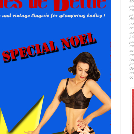
ao
ju
ma
ja
dé
no
oc
ao
ju
ju
ma
av
ma
fé
ja
dé
no
oc