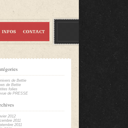
atégories
univers de Bettie
ws de Bettie
tites folies
evue de PRESSE
rchives
nvier 2012
cembre 2011
ptembre 2011