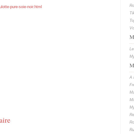
Ro
lotte-pure-soie-noir.html
Ti
To
Vo
M
Le
My
M
A 
Fr
Ma
Mi
My
Re
aire
Ro
Ru