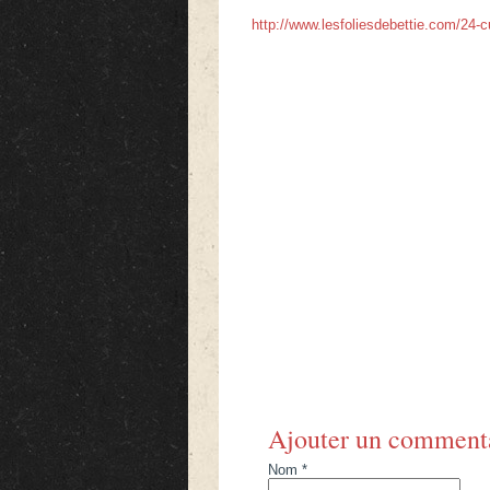
http://www.lesfoliesdebettie.com/24-cu
Ajouter un comment
Nom *