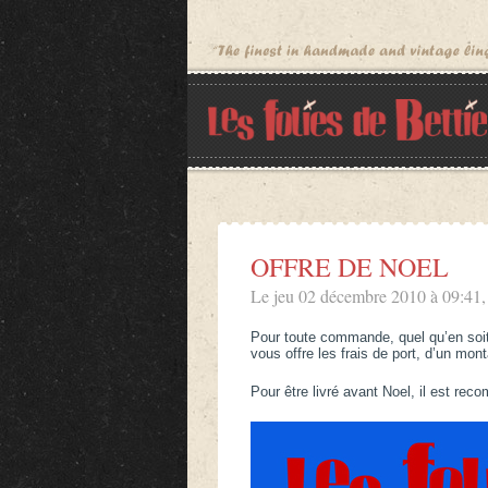
OFFRE DE NOEL
Le jeu 02 décembre 2010 à 09:41,
Pour toute commande, quel qu’en soit
vous offre les frais de port, d’un mon
Pour être livré avant Noel, il est r