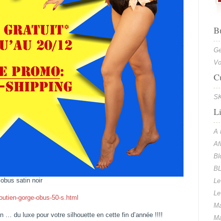
B
Ge
Vo
C
SK
L
A 
Af
Bl
BL
obus satin noir
Le
Le
outien-gorge-obus-50-s.html
Ma
tin … du luxe pour votre silhouette en cette fin d’année !!!!
Ma